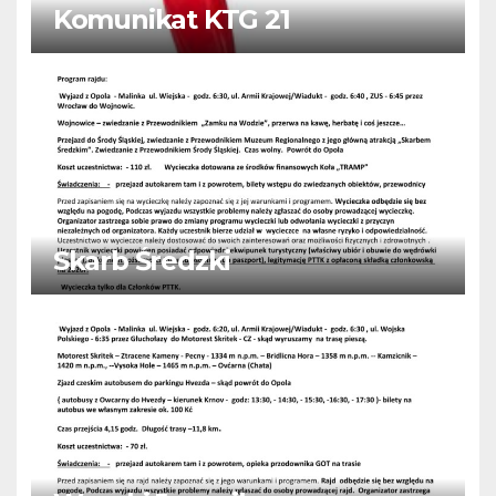
Komunikat KTG 21
Skarb Średzki