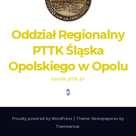
Oddział Regionalny
PTTK Śląska
Opolskiego w Opolu
opole.pttk.pl
Proudly powered by WordPress
|
Theme: Newspaperex by
Themeansar
.