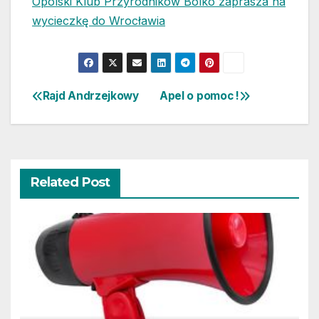
Opolski Klub Przyrodników Bolko zaprasza na
wycieczkę do Wrocławia
Rajd Andrzejkowy
Apel o pomoc !
Nawigacja
wpisu
Related Post