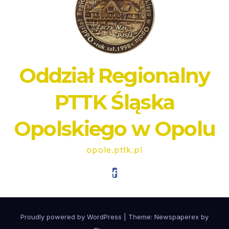
Oddział Regionalny
PTTK Śląska
Opolskiego w Opolu
opole.pttk.pl
Proudly powered by WordPress
|
Theme: Newspaperex by