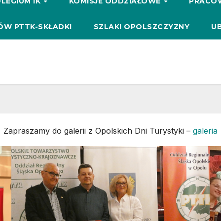
LEGIUM IK
KOMISJE ODDZIAŁOWE
PRACO
ÓW PTTK-SKŁADKI
SZLAKI OPOLSZCZYZNY
UB
Zapraszamy do galerii z Opolskich Dni Turystyki –
galeria