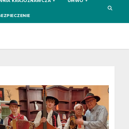
WNIA KRAJOZNAWCZA
UMWO
EZPIECZENIE