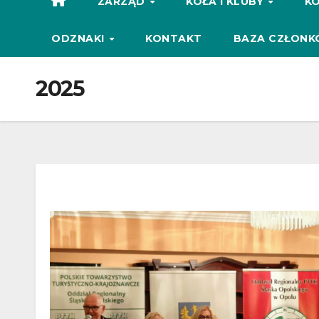
ZARZĄD
KOŁA I KLUBY
KO
ODZNAKI
KONTAKT
BAZA CZŁONK
2025