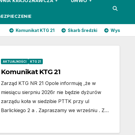
WNIA KRAJOZNAWCZA
UMWO
EZPIECZENIE
Komunikat KTG 21
Skarb Średzki
Wysoki Jesenik
AKTUALNOŚCI
KTG 21
Komunikat KTG 21
Zarząd KTG NR 21 Opole informuję ,że w
miesiącu sierpniu 2026r nie będzie dyżurów
zarządu koła w siedzibie PTTK przy ul
Barlickiego 2 a . Zapraszamy we wrześniu . Z…