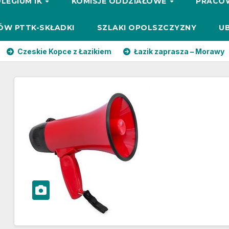
LEGIUM IK
KOMISJE ODDZIAŁOWE
PRACO
ÓW PTTK-SKŁADKI
SZLAKI OPOLSZCZYZNY
UB
skie Kopce z Łazikiem
Łazik zaprasza – Morawy