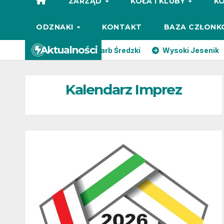
ZARZĄD
KOŁA I KLUBY
KO
ODZNAKI
KONTAKT
BAZA CZŁONK
Aktualności
kat KTG 21
Skarb Średzki
Wysoki Jesenik
Cze
Kalendarz Imprez