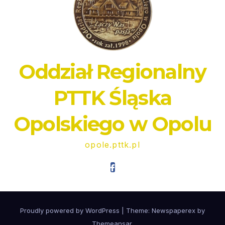
Oddział Regionalny
PTTK Śląska
Opolskiego w Opolu
opole.pttk.pl
Proudly powered by WordPress
|
Theme: Newspaperex by
Themeansar
.