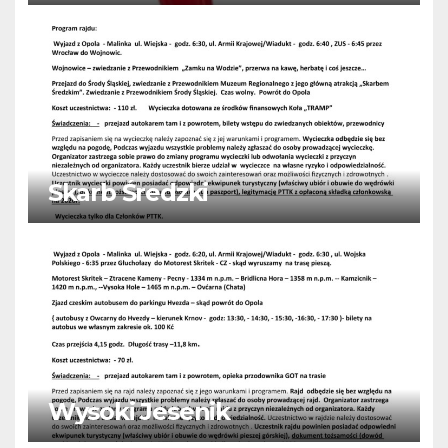
Skarb Średzki
Wysoki Jesenik