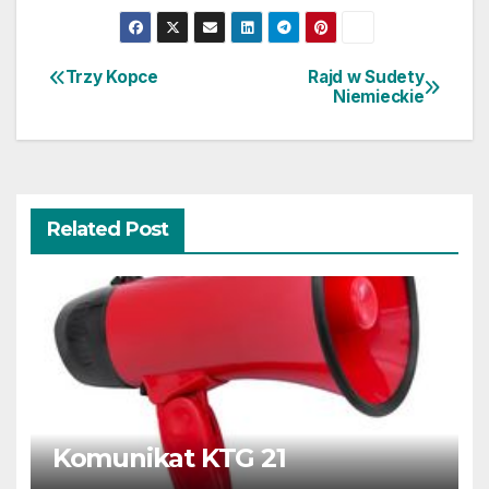
Trzy Kopce
Rajd w Sudety
Nawigacja
Niemieckie
wpisu
Related Post
Komunikat KTG 21