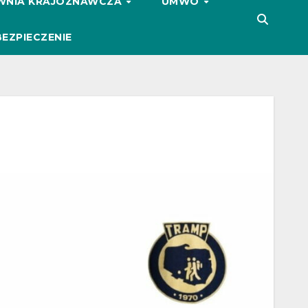
WNIA KRAJOZNAWCZA
UMWO
EZPIECZENIE