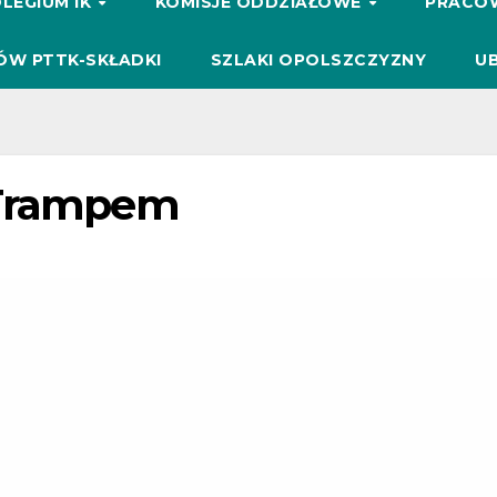
LEGIUM IK
KOMISJE ODDZIAŁOWE
PRACO
ÓW PTTK-SKŁADKI
SZLAKI OPOLSZCZYZNY
UB
 Trampem