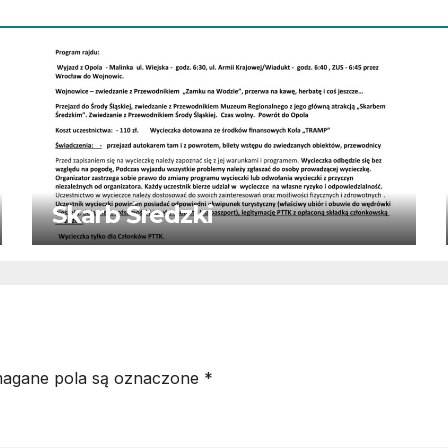
Skarb Średzki
agane pola są oznaczone
*