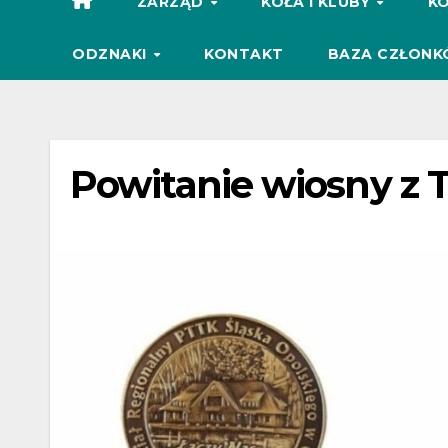
ZARZĄD
KOŁA I KLUBY
KO
ODZNAKI
KONTAKT
BAZA CZŁONK
Powitanie wiosny z