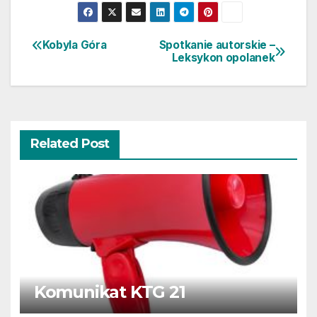
Kobyla Góra
Spotkanie autorskie –
Nawigacja
Leksykon opolanek
wpisu
Related Post
Komunikat KTG 21