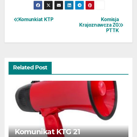
Komunkiat KTP
Komisja
Nawigacja
Krajoznawcza ZG
PTTK
wpisu
Related Post
Komunikat KTG 21