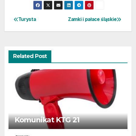
Turysta
Zamki i pałace śląskie
Nawigacja
wpisu
Related Post
Komunikat KTG 21