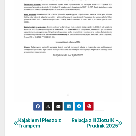
Kajakiem i Pieszo z
Relacja z III Zlotu IK –
Nawigacja
Trampem
Prudnik 2025