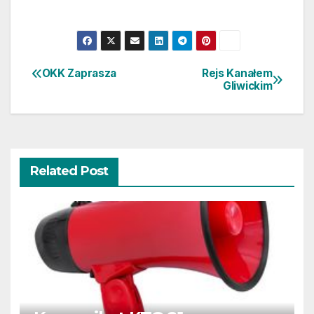
OKK Zaprasza
Rejs Kanałem
Nawigacja
Gliwickim
wpisu
Related Post