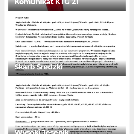
Komunikat KTG 21
Skarb Średzki
Wysoki Jesenik