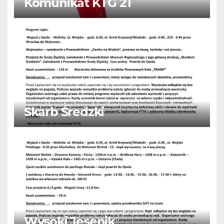
Komunikat KTG 21
Skarb Średzki
Wysoki Jesenik