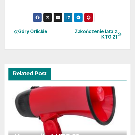
Góry Orlickie
Zakończenie lata z
Nawigacja
KTG 21
wpisu
Related Post