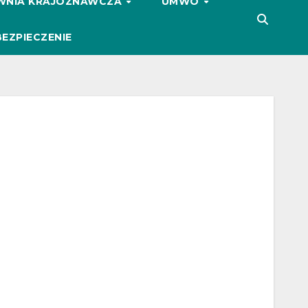
WNIA KRAJOZNAWCZA
UMWO
EZPIECZENIE