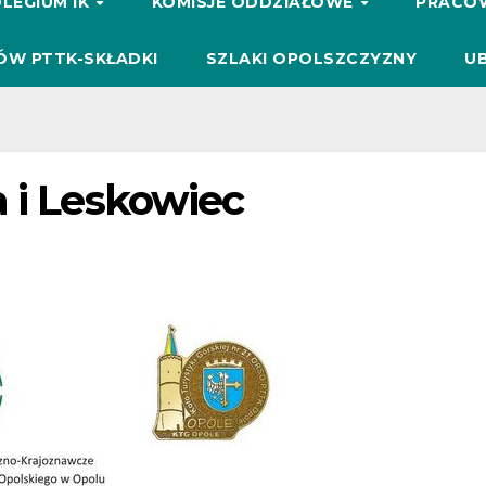
LEGIUM IK
KOMISJE ODDZIAŁOWE
PRACO
ÓW PTTK-SKŁADKI
SZLAKI OPOLSZCZYZNY
UB
 i Leskowiec