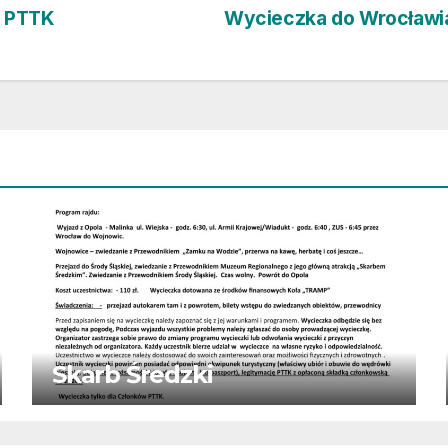
z PTTK
Wycieczka do Wrocławi
Skarb Średzki