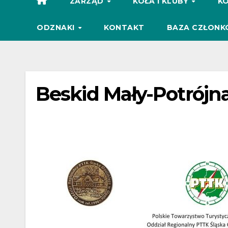
ZARZĄD
KOŁA I KLUBY
KO
ODZNAKI
KONTAKT
BAZA CZŁONK
Beskid Mały-Potrójna