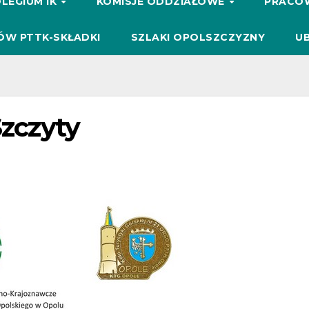
LEGIUM IK
KOMISJE ODDZIAŁOWE
PRACO
ÓW PTTK-SKŁADKI
SZLAKI OPOLSZCZYZNY
UB
Szczyty