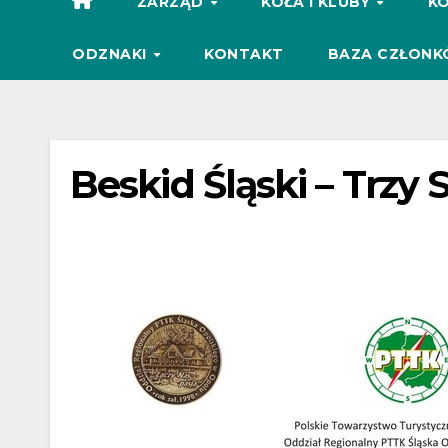
ZARZĄD
KOŁA I KLUBY
KO
ODZNAKI
KONTAKT
BAZA CZŁONK
Beskid Śląski – Trzy 