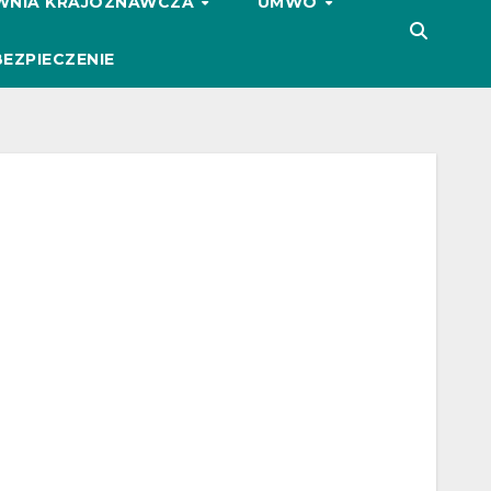
WNIA KRAJOZNAWCZA
UMWO
EZPIECZENIE