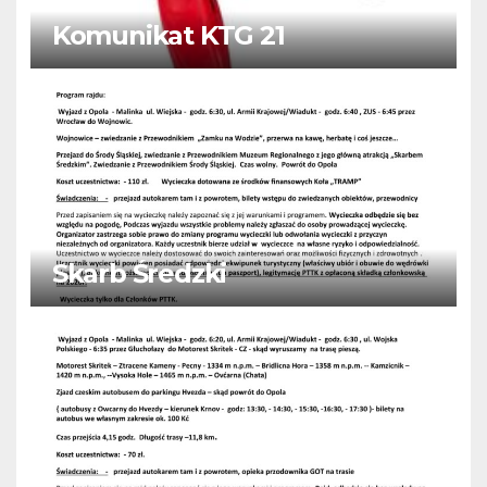
Komunikat KTG 21
Skarb Średzki