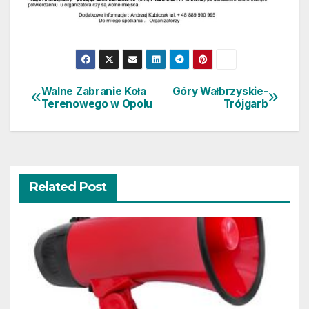
Walne Zabranie Koła
Góry Wałbrzyskie-
Nawigacja
Terenowego w Opolu
Trójgarb
wpisu
Related Post