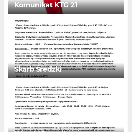
Komunikat KTG 21
Skarb Średzki