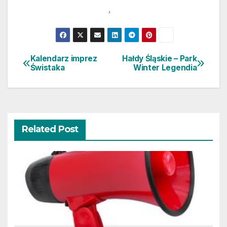
Kalendarz imprez
Hałdy Śląskie – Park
Nawigacja
Świstaka
Winter Legendia
wpisu
Related Post