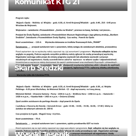
Komunikat KTG 21
Skarb Średzki
Wysoki Jesenik