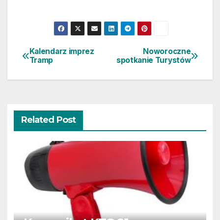
Kalendarz imprez
Noworoczne
Nawigacja
Tramp
spotkanie Turystów
wpisu
Related Post