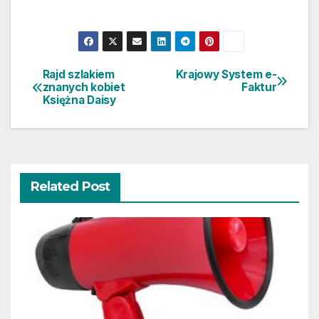
Rajd szlakiem
Krajowy System e-
Nawigacja
znanych kobiet
Faktur
Księżna Daisy
wpisu
Related Post