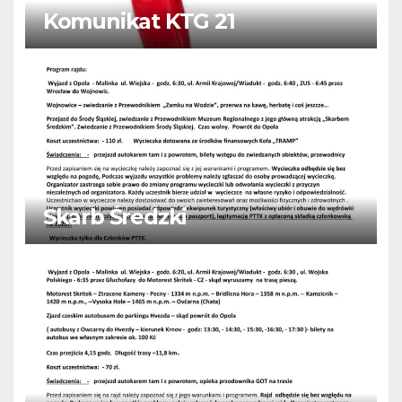
Komunikat KTG 21
Skarb Średzki