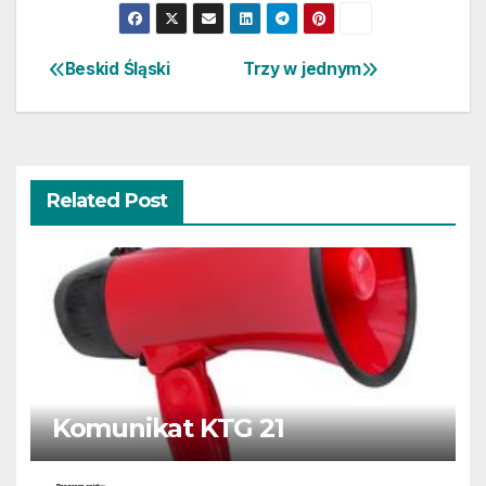
Beskid Śląski
Trzy w jednym
Nawigacja
wpisu
Related Post
Komunikat KTG 21