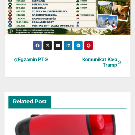
Egzamin PTG
Komunikat Koła
Nawigacja
Tramp
wpisu
Related Post