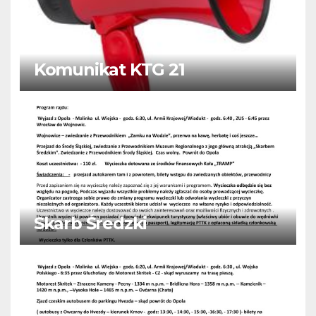
Komunikat KTG 21
Skarb Średzki