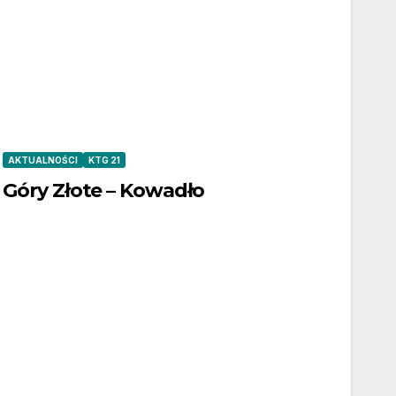
AKTUALNOŚCI
KTG 21
Góry Złote – Kowadło