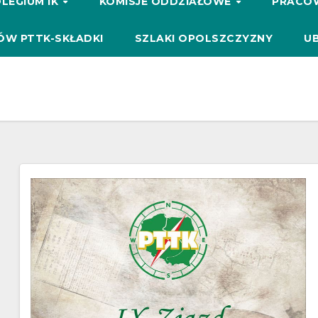
LEGIUM IK
KOMISJE ODDZIAŁOWE
PRACO
ÓW PTTK-SKŁADKI
SZLAKI OPOLSZCZYZNY
UB