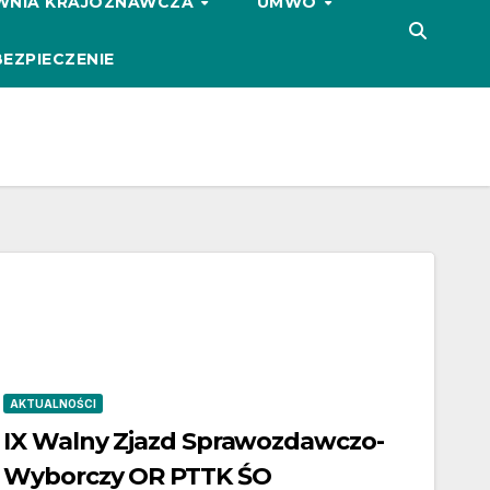
WNIA KRAJOZNAWCZA
UMWO
EZPIECZENIE
AKTUALNOŚCI
IX Walny Zjazd Sprawozdawczo-
Wyborczy OR PTTK ŚO