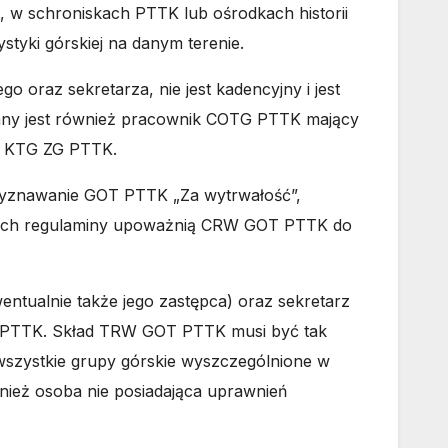
w schroniskach PTTK lub ośrodkach historii
styki górskiej na danym terenie.
oraz sekretarza, nie jest kadencyjny i jest
any jest również pracownik COTG PTTK mający
a KTG ZG PTTK.
rzyznawanie GOT PTTK „Za wytrwałość”,
rych regulaminy upoważnią CRW GOT PTTK do
tualnie także jego zastępca) oraz sekretarz
ski PTTK. Skład TRW GOT PTTK musi być tak
 wszystkie grupy górskie wyszczególnione w
ież osoba nie posiadająca uprawnień
.