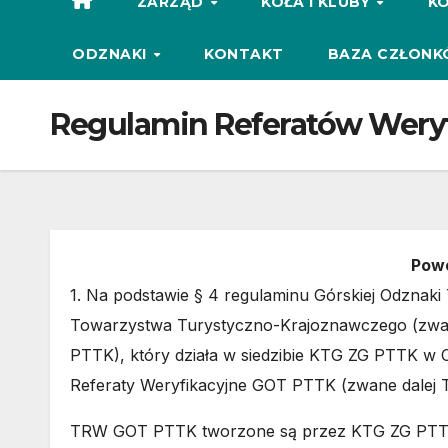
ZARZĄD
KOŁA I KLUBY
KO
ODZNAKI
KONTAKT
BAZA CZŁONK
Regulamin Referatów Weryf
Powo
1. Na podstawie § 4 regulaminu
Górskiej Odznaki
Towarzystwa Turystyczno-Krajoznawczego (zwan
PTTK), który działa w siedzibie KTG ZG PTTK w
Referaty Weryfikacyjne GOT PTTK (zwane dale
TRW GOT PTTK tworzone są przez KTG ZG PTTK p