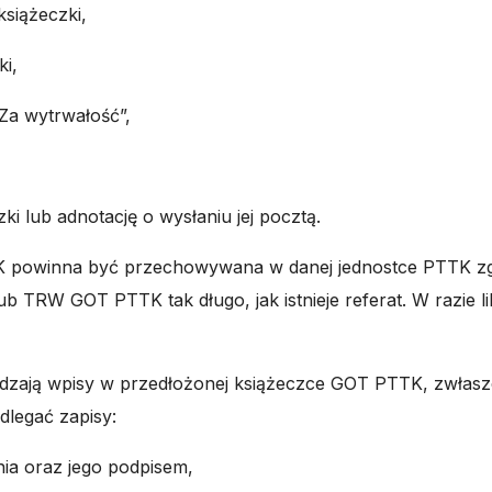
książeczki,
ki,
Za wytrwałość”,
ki lub adnotację o wysłaniu jej pocztą.
 powinna być przechowywana w danej jednostce PTTK zg
RW GOT PTTK tak długo, jak istnieje referat. W razie likw
ają wpisy w przedłożonej książeczce GOT PTTK,
zwłasz
legać zapisy:
ia oraz jego podpisem,