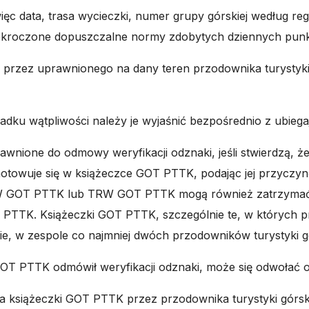
więc data, trasa wycieczki, numer grupy górskiej według 
przekroczone dopuszczalne normy zdobytych dziennych pun
 przez uprawnionego na dany teren przodownika turystyki
,
adku wątpliwości należy je wyjaśnić bezpośrednio z ubieg
one do odmowy weryfikacji odznaki, jeśli stwierdzą, że
otowuje się w książeczce GOT PTTK, podając jej przyczynę.
CRW GOT PTTK lub TRW GOT PTTK mogą również zatrzymać
PTTK. Książeczki GOT PTTK, szczególnie te, w których pr
ie, w zespole co najmniej dwóch przodowników turystyki g
 PTTK odmówił weryfikacji odznaki, może się odwołać od
ania książeczki GOT PTTK przez przodownika turystyki 