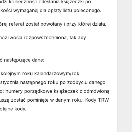
zi konieczność odesłania książeczki po
ci wymaganej dla opłaty listu poleconego.
referat został powołany i przy której działa.
ożliwości rozpowszechniona, tak aby
ć następujące dane:
 kolejnym roku kalendarzowym/rok
 stycznia następnego roku po zdobyciu danego
ego; numery porządkowe książeczek z odmówioną
i muszą zostać pominięte w danym roku. Kody TRW
lejne kody.