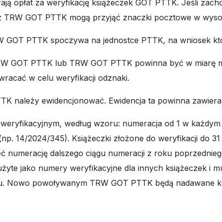
opłat za weryfikację książeczek GOT PTTK. Jeśli zachod
 TRW GOT PTTK mogą przyjąć znaczki pocztowe w wysokoś
 GOT PTTK spoczywa na jednostce PTTK, na wniosek której 
cy CRW GOT PTTK lub TRW GOT PTTK powinna być w miarę m
zwracać w celu weryfikacji odznaki.
PTTK należy ewidencjonować. Ewidencja ta powinna zawiera
eryfikacyjnym, według wzoru: numeracja od 1 w każdym
. 14/2024/345). Książeczki złożone do weryfikacji do 31
eć numerację dalszego ciągu numeracji z roku poprzedni
 użyte jako numery weryfikacyjne dla innych książeczek 
aminu. Nowo powoływanym TRW GOT PTTK będą nadawane ko