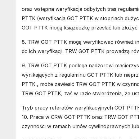
oraz wstępna weryfikacja odbytych tras regula
PTTK
(weryfikacja GOT PTTK w stopniach dużyc
GOT PTTK mogą książeczkę przesłać lub złoży
8. TRW GOT PTTK mogą weryfikować również in
do ich weryfikacji. TRW GOT PTTK prowadzą ró
9. TRW GOT PTTK podlega nadzorowi macierzyste
wynikających z regulaminu GOT PTTK lub nieprze
PTTK , może zawiesić TRW GOT PTTK w czynnośc
TRW GOT PTTK, zaś w razie stwierdzenia, że us
Tryb pracy referatów weryfikacyjnych GOT PTT
10. Praca w CRW GOT PTTK oraz TRW GOT PTTK p
czynności w ramach umów cywilnoprawnych lub