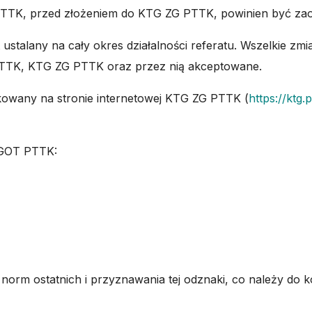
TTK, przed złożeniem do KTG ZG PTTK, powinien być zao
st ustalany na cały okres działalności referatu. Wszelki
PTTK, KTG ZG PTTK oraz przez nią akceptowane.
kowany na stronie internetowej KTG ZG PTTK (
https://ktg.p
 GOT PTTK:
 norm ostatnich i przyznawania tej odznaki, co należy do