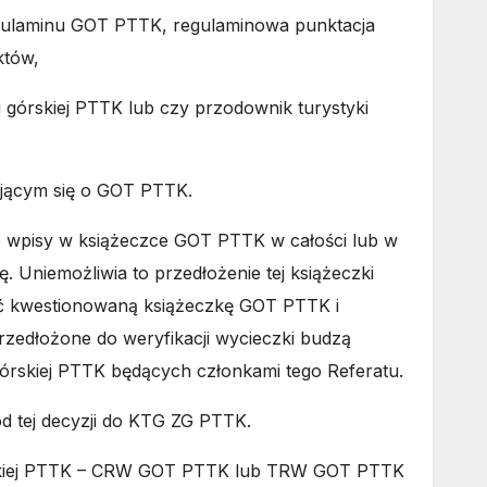
regulaminu GOT PTTK, regulaminowa punktacja
któw,
 górskiej PTTK lub czy przodownik turystyki
ającym się o GOT PTTK.
 wpisy w książeczce GOT PTTK w całości lub w
 Uniemożliwia to przedłożenie tej książeczki
 kwestionowaną książeczkę GOT PTTK i
zedłożone do weryfikacji wycieczki budzą
órskiej PTTK będących członkami tego Referatu.
 tej decyzji do KTG ZG PTTK.
górskiej PTTK – CRW GOT PTTK lub TRW GOT PTTK