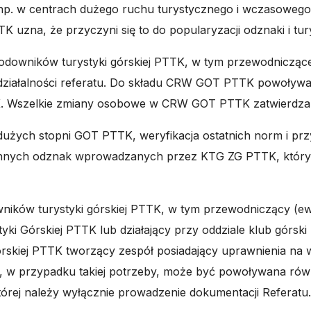
. w centrach dużego ruchu turystycznego i wczasowego, 
 uzna, że przyczyni się to do popularyzacji odznaki i tury
owników turystyki górskiej PTTK, w tym przewodniczącego 
ziałalności referatu. Do składu CRW GOT PTTK powoływ
TTK. Wszelkie zmiany osobowe w CRW GOT PTTK zatwierdz
użych stopni GOT PTTK, weryfikacja ostatnich norm i p
z innych odznak wprowadzanych przez KTG ZG PTTK, któ
ków turystyki górskiej PTTK, w tym przewodniczący (ewen
yki Górskiej PTTK lub działający przy oddziale klub gór
órskiej PTTK tworzący zespół posiadający uprawnienia na
w przypadku takiej potrzeby, może być powoływana równ
tórej należy wyłącznie prowadzenie dokumentacji Referatu