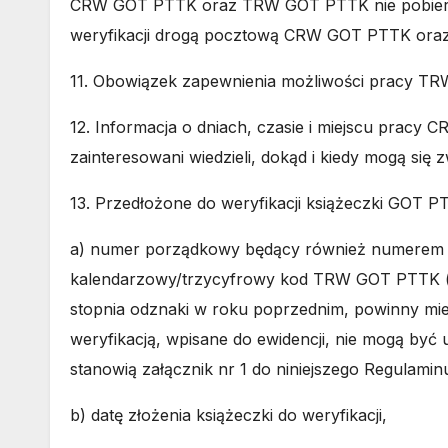
CRW GOT PTTK oraz TRW GOT PTTK nie pobierają 
weryfikacji drogą pocztową CRW GOT PTTK oraz
11. Obowiązek zapewnienia możliwości pracy TRW
12. Informacja o dniach, czasie i miejscu pra
zainteresowani wiedzieli, dokąd i kiedy mogą się 
13. Przedłożone do weryfikacji książeczki GOT 
a) numer porządkowy będący również numerem w
kalendarzowy/trzycyfrowy kod TRW GOT PTTK (np
stopnia odznaki w roku poprzednim, powinny mi
weryfikacją, wpisane do ewidencji, nie mogą być
stanowią załącznik nr 1 do niniejszego Regul
b) datę złożenia książeczki do weryfikacji,