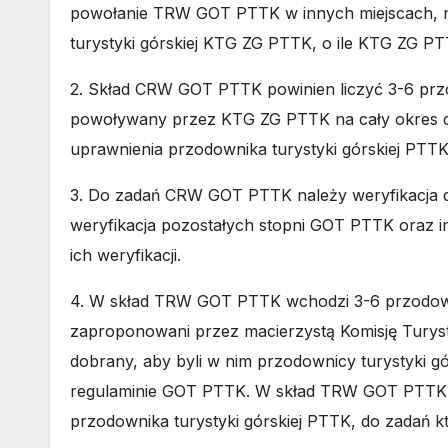
powołanie TRW GOT PTTK w innych miejscach, np
turystyki górskiej KTG ZG PTTK, o ile KTG ZG PTTK
2. Skład CRW GOT PTTK powinien liczyć 3-6 przod
powoływany przez KTG ZG PTTK na cały okres d
uprawnienia przodownika turystyki górskiej P
3. Do zadań CRW GOT PTTK należy weryfikacja d
weryfikacja pozostałych stopni GOT PTTK ora
ich weryfikacji.
4. W skład TRW GOT PTTK wchodzi 3-6 przodowni
zaproponowani przez macierzystą Komisję Turyst
dobrany, aby byli w nim przodownicy turystyki g
regulaminie GOT PTTK. W skład TRW GOT PTTK, 
przodownika turystyki górskiej PTTK, do zadań k