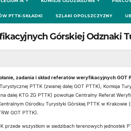
LEGIUM IK
KOMISJE ODDZIAŁOWE
PRACO
ÓW PTTK-SKŁADKI
SZLAKI OPOLSZCZYZNY
UB
ikacyjnych Górskiej Odznaki T
łanie, zadania i skład referatów weryfikacyjnych GOT
 Turystycznej PTTK
(zwanej dalej GOT PTTK), Komisja Tury
a dalej KTG ZG PTTK) powołuje Centralny Referat Wery
 Centralnym Ośrodku Turystyki Górskiej PTTK w Krakowi
j TRW GOT PTTK).
rzede wszystkim w siedzibach terenowych jednostek PTT