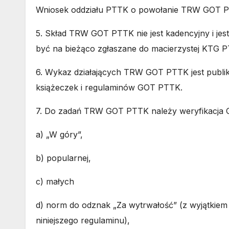
Wniosek oddziału PTTK o powołanie TRW GOT P
5. Skład TRW GOT PTTK nie jest kadencyjny i je
być na bieżąco zgłaszane do macierzystej KTG 
6. Wykaz działających TRW GOT PTTK jest publi
książeczek i regulaminów GOT PTTK.
7. Do zadań TRW GOT PTTK należy weryfikacja
a) „W góry”,
b) popularnej,
c) małych
d) norm do odznak „Za wytrwałość”
(z wyjątkiem
niniejszego regulaminu)
,