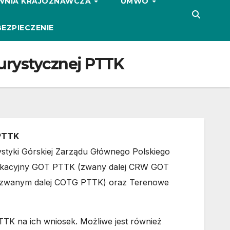
WNIA KRAJOZNAWCZA
UMWO
EZPIECZENIE
urystycznej PTTK
 PTTK
styki Górskiej Zarządu Głównego Polskiego
fikacyjny GOT PTTK (zwany dalej CRW GOT
e (zwanym dalej COTG PTTK) oraz Terenowe
K na ich wniosek. Możliwe jest również