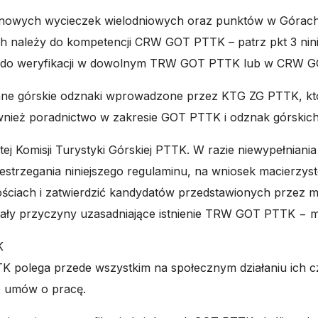
minowych wycieczek wielodniowych oraz punktów w Górach
h należy do kompetencji CRW GOT PTTK – patrz pkt 3 nini
ć do weryfikacji w dowolnym TRW GOT PTTK lub w CRW 
ne górskie odznaki wprowadzone przez KTG ZG PTTK, k
wnież poradnictwo w zakresie GOT PTTK i odznak górsk
j Komisji Turystyki Górskiej PTTK. W razie niewypełni
strzegania niniejszego regulaminu, na wniosek macierzyst
iach i zatwierdzić kandydatów przedstawionych przez m
tały przyczyny uzasadniające istnienie TRW GOT PTTK − m
K
olega przede wszystkim na społecznym działaniu ich cz
 umów o pracę.