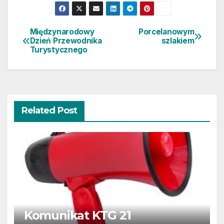
Międzynarodowy
Porcelanowym
Nawigacja
Dzień Przewodnika
szlakiem
Turystycznego
wpisu
Related Post
Komunikat KTG 21