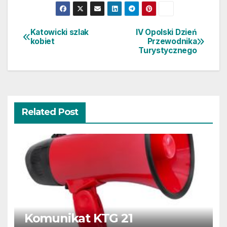
Katowicki szlak
IV Opolski Dzień
Nawigacja
kobiet
Przewodnika
Turystycznego
wpisu
Related Post
Komunikat KTG 21