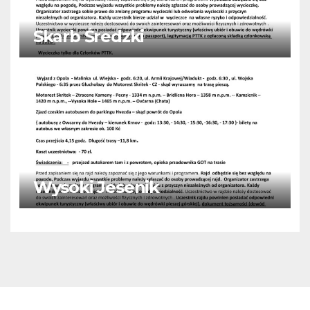
Skarb Średzki
Wysoki Jesenik