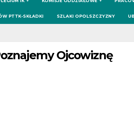
LEGIUM IK
KOMISJE ODDZIAŁOWE
PRACO
ÓW PTTK-SKŁADKI
SZLAKI OPOLSZCZYZNY
UB
Poznajemy Ojcowiznę