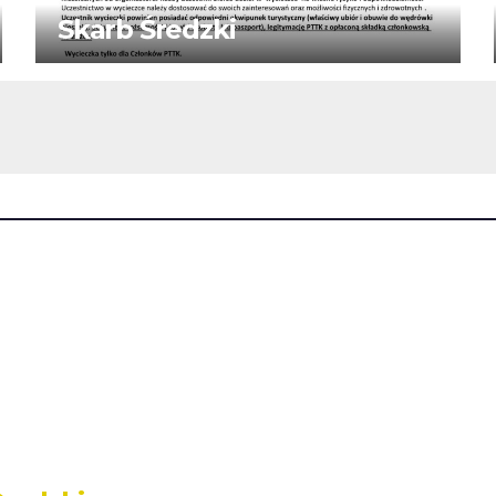
Skarb Średzki