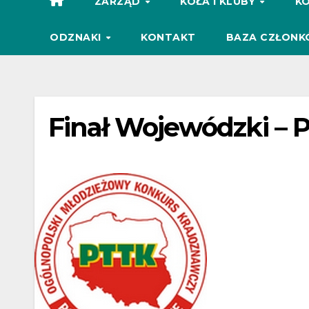
ZARZĄD
KOŁA I KLUBY
KO
ODZNAKI
KONTAKT
BAZA CZŁONK
Finał Wojewódzki – 