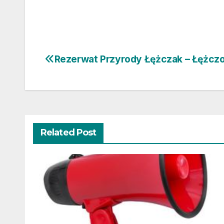
Rezerwat Przyrody Łężczak – Łężcz
Nawigacja
wpisu
Related Post