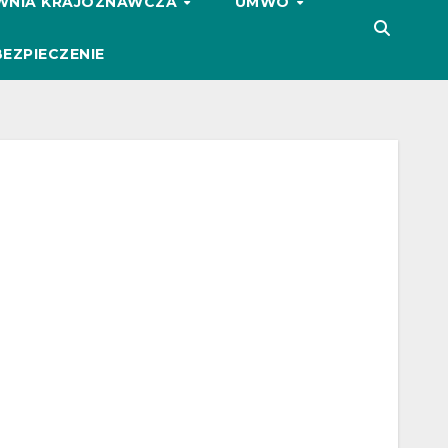
WNIA KRAJOZNAWCZA
UMWO
EZPIECZENIE