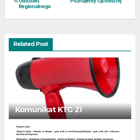
Oddziału
Poznajemy Ojcowiznę
Regionalnego
wpisu
Related Post
Komunikat KTG 21