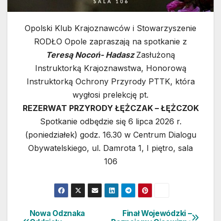
Opolski Klub Krajoznawców i Stowarzyszenie
RODŁO Opole
zapraszają na spotkanie z
Teresą Nocoń- Hadasz
Zasłużoną
Instruktorką Krajoznawstwa, Honorową
Instruktorką Ochrony Przyrody PTTK, która
wygłosi prelekcję pt.
REZERWAT PRZYRODY ŁĘŻCZAK – ŁĘŻCZOK
Spotkanie odbędzie się 6 lipca 2026 r.
(poniedziałek) godz. 16.30 w
Centrum Dialogu
Obywatelskiego
, ul. Damrota 1, I piętro, sala
106
Nowa Odznaka
Finał Wojewódzki –
Nawigacja