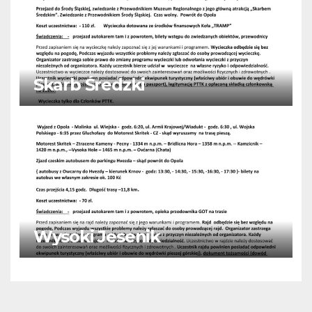
Skarb Średzki
Wysoki Jesenik