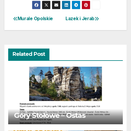
Murale Opolskie
Lazek i Jerab
Nawigacja
wpisu
Related Post
Góry Stołowe – Ostas