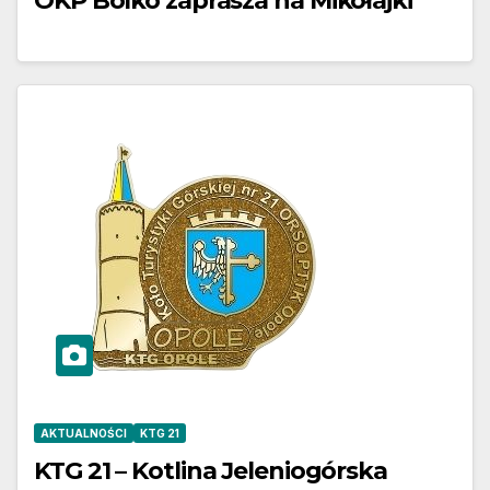
OKP Bolko zaprasza na Mikołajki
AKTUALNOŚCI
KTG 21
KTG 21 – Kotlina Jeleniogórska