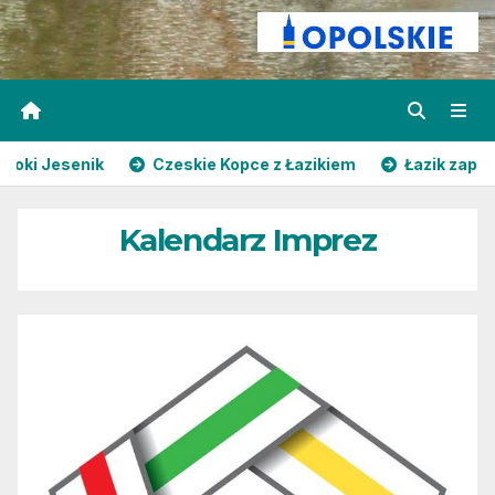
enik
Czeskie Kopce z Łazikiem
Łazik zaprasza – M
Kalendarz Imprez